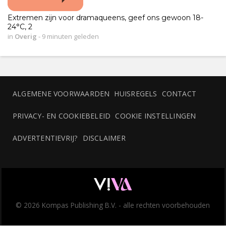
Extremen zijn voor dramaqueens, geef ons gewoon 18-
24°C, 2
in
Overig
-
9 minuten geleden
ALGEMENE VOORWAARDEN
HUISREGELS
CONTACT
PRIVACY- EN COOKIEBELEID
COOKIE INSTELLINGEN
ADVERTENTIEVRIJ?
DISCLAIMER
© 2026 Kompas Publishing B.V. - alle rechten voorbehouden