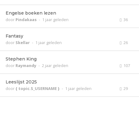
Engelse boeken lezen
door
Pindakaas
-
1 jaar geleden
36
Fantasy
door
Skellar
-
1 jaar geleden
26
Stephen King
door
Raymandy
-
2 jaar geleden
107
Leeslijst 2025
door
{ topic.S_USERNAME }
-
1 jaar geleden
29