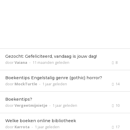
Gezocht: Gefeliciteerd, vandaag is jouw dag!
door
Vaiana
-
11 maanden geleden
8
Boekentips Engelstalig genre (gothic) horror?
door
MockTurtle
-
1 jaar geleden
14
Boekentips?
door
Vergeetmijnietje
-
1 jaar geleden
10
Welke boeken online bibliotheek
door
Karrota
-
1 jaar geleden
17