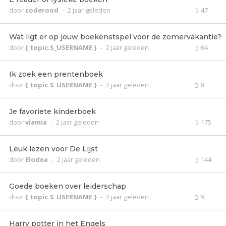
door
coderood
-
2 jaar geleden
47
Wat ligt er op jouw boekenstspel voor de zomervakantie?
door
{ topic.S_USERNAME }
-
2 jaar geleden
64
Ik zoek een prentenboek
door
{ topic.S_USERNAME }
-
2 jaar geleden
8
Je favoriete kinderboek
door
viamia
-
2 jaar geleden
175
Leuk lezen voor De Lijst
door
Elodea
-
2 jaar geleden
144
Goede boeken over leiderschap
door
{ topic.S_USERNAME }
-
2 jaar geleden
9
Harry potter in het Engels