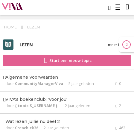
HOME
LEZEN
LEZEN
meer info
Start een nieuw topic
Algemene Voorwaarden
door
CommunityManagerViva
-
5 jaar geleden
0
VIVA's boekenclub: 'Voor jou'
door
{ topic.S_USERNAME }
-
12 jaar geleden
2
Wat lezen jullie nu deel 2
door
Creachick36
-
2 jaar geleden
462