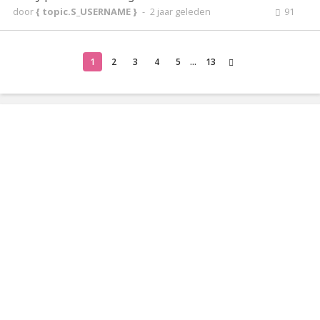
door
{ topic.S_USERNAME }
-
2 jaar geleden
91
1
2
3
4
5
...
13