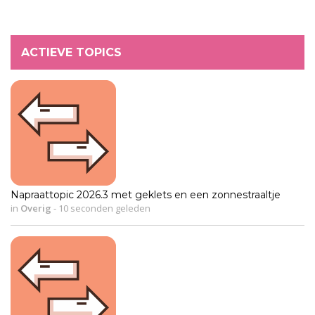
ACTIEVE TOPICS
Napraattopic 2026.3 met geklets en een zonnestraaltje
in
Overig
-
10 seconden geleden