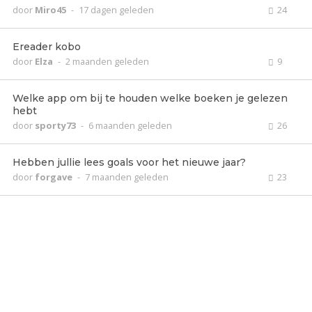
door
Miro45
-
17 dagen geleden
24
Ereader kobo
door
Elza
-
2 maanden geleden
9
Welke app om bij te houden welke boeken je gelezen
hebt
door
sporty73
-
6 maanden geleden
26
Hebben jullie lees goals voor het nieuwe jaar?
door
forgave
-
7 maanden geleden
23