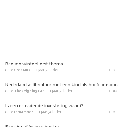
Boeken winter/kerst thema
door
CreaMus
-
1 jaar geleden
9
Nederlandse literatuur met een kind als hoofdpersoon
door
TheReigningCat
-
1 jaar geleden
40
Is een e-reader de investering waard?
door
Iamamber
-
1 jaar geleden
61
E reader of fysieke boeken