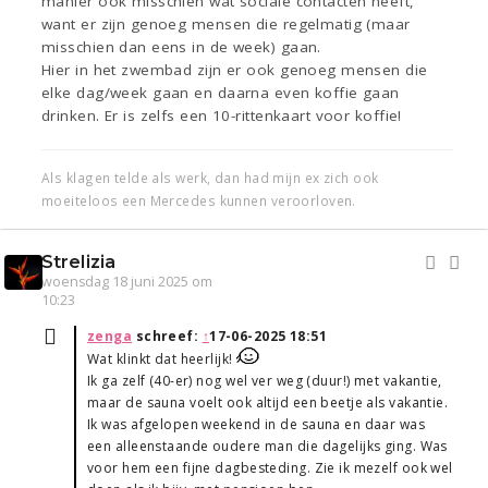
manier ook misschien wat sociale contacten heeft,
want er zijn genoeg mensen die regelmatig (maar
misschien dan eens in de week) gaan.
Hier in het zwembad zijn er ook genoeg mensen die
elke dag/week gaan en daarna even koffie gaan
drinken. Er is zelfs een 10-rittenkaart voor koffie!
Als klagen telde als werk, dan had mijn ex zich ook
moeiteloos een Mercedes kunnen veroorloven.
Strelizia
woensdag 18 juni 2025 om
10:23
zenga
schreef:
↑
17-06-2025 18:51
Wat klinkt dat heerlijk!
Ik ga zelf (40-er) nog wel ver weg (duur!) met vakantie,
maar de sauna voelt ook altijd een beetje als vakantie.
Ik was afgelopen weekend in de sauna en daar was
een alleenstaande oudere man die dagelijks ging. Was
voor hem een fijne dagbesteding. Zie ik mezelf ook wel