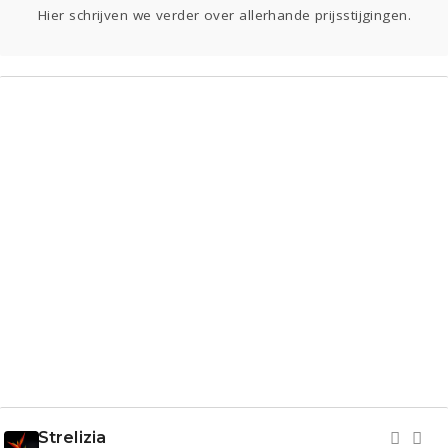
Sport
Contact
Viva zoekt
Aangeboden
Hier schrijven we verder over allerhande prijsstijgingen.
Gevraagd
Horen
Doen
Zien
Lezen
Strelizia