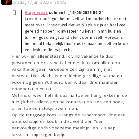
dinsdag 17 juni 2025 om 07:42
Vlaginvaas
schreef:
↑
16-06-2025 09:24
Ja vind ik ook, gun het mezelf wel maar heb het er niet
meer over. Scheelt wel dat we 50 plus zijn en heel veel
gereisd hebben. Ik investeer nu liever in mn huis en
tuin en goed en gezond eten voor mezelf. Horeca is
helemaal belachelijk duur dus ik maak het zelf en koop
een lekkere fles wijn erbij.
Hier 60+ en alleenstaand. Ik vind vakantie te duur
geworden en ook vind ik het niet leuk om alleen op
vakantie te gaan. Groepsreizen zijn aan mij niet
besteed. Hier vlakbij is een kleine gezellige sauna en
voor nog geen 300 euro kan ik daar drie maanden
onbeperkt in en uit.
Met mooi weer fiets ik daarna toe en hang lekker in de
tuin (ik heb alleen een balkonnetje) en lees een boek,
af en toe een stukje zwemmen.
Op de terugweg kom ik langs de supermarkt, doe een
boodschapje en kook in de avond een "een
eenvoudige doch voedzame maaltijd" en ik slaap
lekker in mijn eigen bedje.