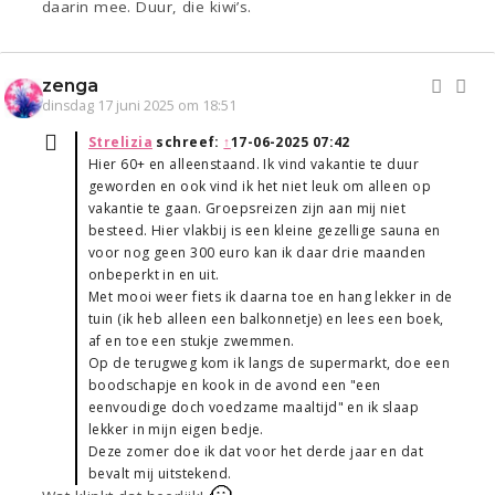
daarin mee. Duur, die kiwi’s.
zenga
dinsdag 17 juni 2025 om 18:51
Strelizia
schreef:
↑
17-06-2025 07:42
Hier 60+ en alleenstaand. Ik vind vakantie te duur
geworden en ook vind ik het niet leuk om alleen op
vakantie te gaan. Groepsreizen zijn aan mij niet
besteed. Hier vlakbij is een kleine gezellige sauna en
voor nog geen 300 euro kan ik daar drie maanden
onbeperkt in en uit.
Met mooi weer fiets ik daarna toe en hang lekker in de
tuin (ik heb alleen een balkonnetje) en lees een boek,
af en toe een stukje zwemmen.
Op de terugweg kom ik langs de supermarkt, doe een
boodschapje en kook in de avond een "een
eenvoudige doch voedzame maaltijd" en ik slaap
lekker in mijn eigen bedje.
Deze zomer doe ik dat voor het derde jaar en dat
bevalt mij uitstekend.