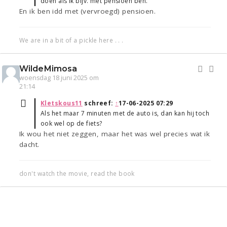
doen als ik bijv. met pensioen ben.
En ik ben idd met (vervroegd) pensioen.
We are in a bit of a pickle here . . .
WildeMimosa
woensdag 18 juni 2025 om
21:14
Kletskous11
schreef:
↑
17-06-2025 07:29
Als het maar 7 minuten met de auto is, dan kan hij toch
ook wel op de fiets?
Ik wou het niet zeggen, maar het was wel precies wat ik
dacht.
don't watch the movie, read the book