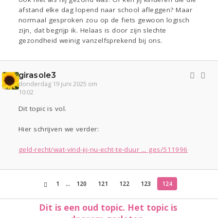
afstand elke dag lopend naar school afleggen? Maar
normaal gesproken zou op de fiets gewoon logisch
zijn, dat begrijp ik. Helaas is door zijn slechte
gezondheid weinig vanzelfsprekend bij ons.
girasole3
donderdag 19 juni 2025 om
10:02
Dit topic is vol.
Hier schrijven we verder:
geld-recht/wat-vind-jij-nu-echt-te-duur ... ges/511996
1
...
120
121
122
123
124
Dit is een oud topic. Het topic is