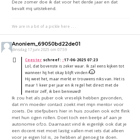
Deze zomer doe ik dat voor het derde jaar en dat
bevalt mij uitstekend.
We are in a bit of a pickle here . . .
Anoniem_69050bd22de01
dinsdag 17 juni 2025 om 07:59
Ceester
schreef:
↑
17-06-2025 07:23
Lol, dat bovenste is zeker waar. Ik zal eens kijken tot
wanneer hij het okay blijft vinden
Hij weet het, maar merkt er trouwens niks van. Het is
maar 1 keer per jaar en ik regel het direct met de
mentor zelf, ik ben benieuwd!
Ik zou het als puber ook vreselijk hebben gevonden,
dat m'n moeder contact zoekt met mijn mentor voor
zoiets. De stiefpubers hier in huis zouden ook echt flink
met hun ogen rollen. Doet toch een beetje af aan je
autonomie ofzo. Daarnaast vind ik eigenlijk ook dat je
een docent niet moet lastig vallen met iets dat alleen
voor je eigen lol is, ze hebben al genoeg te doen.