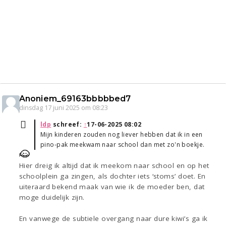
Anoniem_69163bbbbbed7
dinsdag 17 juni 2025 om 08:23
ldp
schreef:
↑
17-06-2025 08:02
Mijn kinderen zouden nog liever hebben dat ik in een
pino-pak meekwam naar school dan met zo'n boekje.
Hier dreig ik altijd dat ik meekom naar school en op het
schoolplein ga zingen, als dochter iets ‘stoms’ doet. En
uiteraard bekend maak van wie ik de moeder ben, dat
moge duidelijk zijn.
En vanwege de subtiele overgang naar dure kiwi’s ga ik