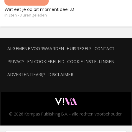
Wat eet je op dit moment deel 23
in
Eten
-
3 uren geleden
ALGEMENE VOORWAARDEN
HUISREGELS
CONTACT
PRIVACY- EN COOKIEBELEID
COOKIE INSTELLINGEN
ADVERTENTIEVRIJ?
DISCLAIMER
© 2026 Kompas Publishing B.V. - alle rechten voorbehouden