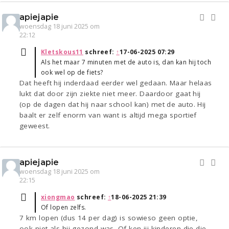
apiejapie
woensdag 18 juni 2025 om
22:12
Kletskous11
schreef:
↑
17-06-2025 07:29
Als het maar 7 minuten met de auto is, dan kan hij toch
ook wel op de fiets?
Dat heeft hij inderdaad eerder wel gedaan. Maar helaas
lukt dat door zijn ziekte niet meer. Daardoor gaat hij
(op de dagen dat hij naar school kan) met de auto. Hij
baalt er zelf enorm van want is altijd mega sportief
geweest.
apiejapie
woensdag 18 juni 2025 om
22:15
xiongmao
schreef:
↑
18-06-2025 21:39
Of lopen zelfs.
7 km lopen (dus 14 per dag) is sowieso geen optie,
ook niet als hij gezond was. Of ken jij kinderen die die