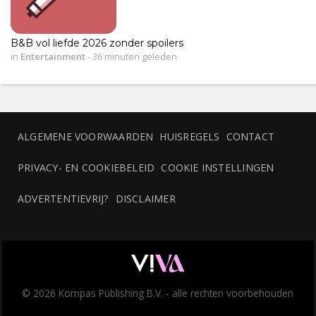
B&B vol liefde 2026 zonder spoilers
in
Entertainment
-
36 minuten geleden
ALGEMENE VOORWAARDEN
HUISREGELS
CONTACT
PRIVACY- EN COOKIEBELEID
COOKIE INSTELLINGEN
ADVERTENTIEVRIJ?
DISCLAIMER
© 2026 Kompas Publishing B.V. - alle rechten voorbehouden