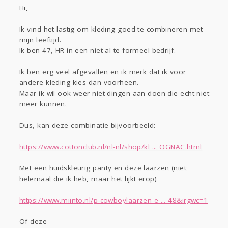
Sport
Contact
Viva zoekt
Aangeboden
Hi,
Gevraagd
Horen
Doen
Zien
Ik vind het lastig om kleding goed te combineren met
Lezen
mijn leeftijd.
Ik ben 47, HR in een niet al te formeel bedrijf.
Ik ben erg veel afgevallen en ik merk dat ik voor
andere kleding kies dan voorheen.
Maar ik wil ook weer niet dingen aan doen die echt niet
meer kunnen.
Dus, kan deze combinatie bijvoorbeeld:
https://www.cottonclub.nl/nl-nl/shop/kl ... OGNAC.html
Met een huidskleurig panty en deze laarzen (niet
helemaal die ik heb, maar het lijkt erop)
https://www.miinto.nl/p-cowboylaarzen-e ... 48&irgwc=1
Of deze