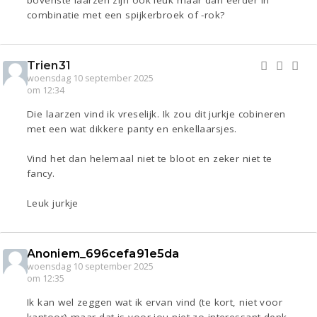
bovenste laarzen zijn ook leuk maar dan eerder in
combinatie met een spijkerbroek of -rok?
Trien31
woensdag 10 september 2025
om 12:34
Die laarzen vind ik vreselijk. Ik zou dit jurkje cobineren
met een wat dikkere panty en enkellaarsjes.
Vind het dan helemaal niet te bloot en zeker niet te
fancy.
Leuk jurkje
Anoniem_696cefa91e5da
woensdag 10 september 2025
om 12:35
Ik kan wel zeggen wat ik ervan vind (te kort, niet voor