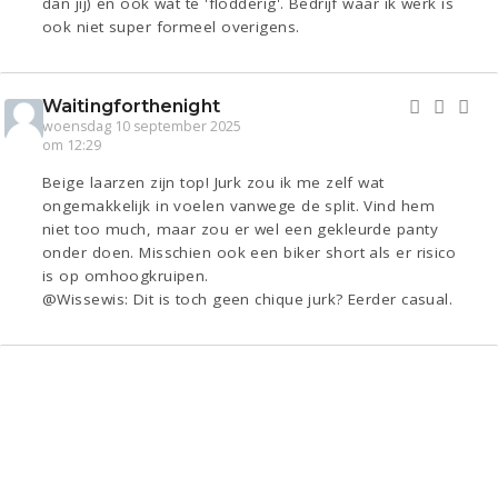
dan jij) en ook wat te 'flodderig'. Bedrijf waar ik werk is
ook niet super formeel overigens.
Waitingforthenight
woensdag 10 september 2025
om 12:29
Beige laarzen zijn top! Jurk zou ik me zelf wat
ongemakkelijk in voelen vanwege de split. Vind hem
niet too much, maar zou er wel een gekleurde panty
onder doen. Misschien ook een biker short als er risico
is op omhoogkruipen.
@Wissewis: Dit is toch geen chique jurk? Eerder casual.