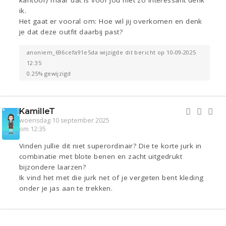
kantoor) maar dat is voor jou niet zo interessant denk
ik.
Het gaat er vooral om: Hoe wil jij overkomen en denk
je dat deze outfit daarbij past?
anoniem_696cefa91e5da wijzigde dit bericht op 10-09-2025
12:35
0.25% gewijzigd
KamilleT
woensdag 10 september 2025
om 12:35
Vinden jullie dit niet superordinair? Die te korte jurk in
combinatie met blote benen en zacht uitgedrukt
bijzondere laarzen?
Ik vind het met die jurk net of je vergeten bent kleding
onder je jas aan te trekken.