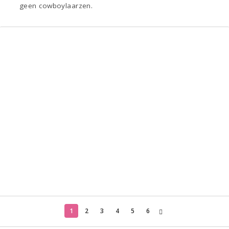
geen cowboylaarzen.
1
2
3
4
5
6