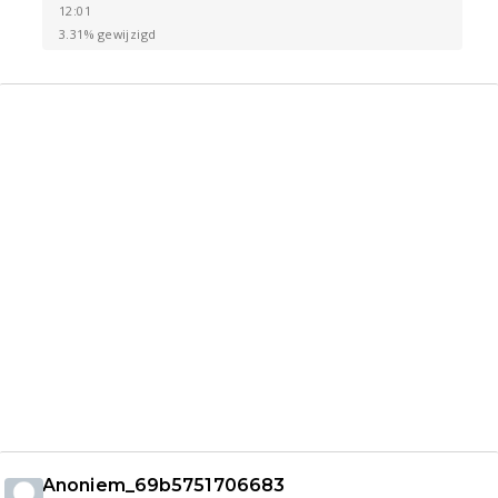
12:01
3.31% gewijzigd
Anoniem_69b5751706683