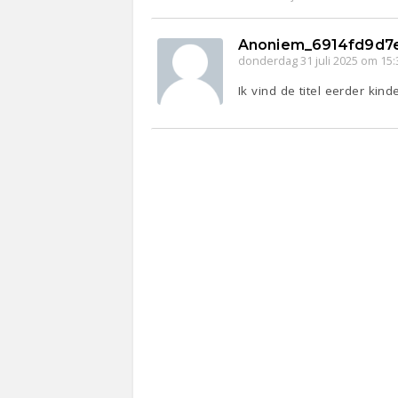
Anoniem_6914fd9d7
donderdag 31 juli 2025 om 15:
Ik vind de titel eerder kin