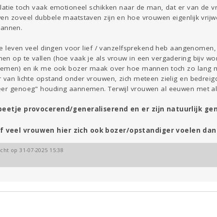
latie toch vaak emotioneel schikken naar de man, dat er van de vr
en zoveel dubbele maatstaven zijn en hoe vrouwen eigenlijk vrijwe
annen.
ele leven veel dingen voor lief / vanzelfsprekend heb aangenomen,
en op te vallen (hoe vaak je als vrouw in een vergadering bijv
 noemen) en ik me ook bozer maak over hoe mannen toch zo lang m
r van lichte opstand onder vrouwen, zich meteen zielig en bedrei
eer genoeg" houding aannemen. Terwijl vrouwen al eeuwen met al 
n beetje provocerend/generaliserend en er zijn natuurlijk 
f veel vrouwen hier zich ook bozer/opstandiger voelen dan 
icht op 31-07-2025 15:38