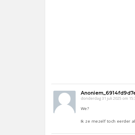
Anoniem_6914fd9d7
donderdag 31 juli 2025 om 15:
We?
Ik ze mezelf toch eerder a