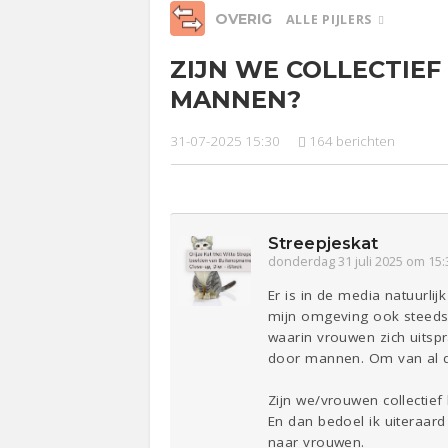
OVERIG
ALLE PIJLERS
ZIJN WE COLLECTIEF
Relaties
Werk &
Ge
MANNEN?
Studie
31-07-2025 15:30
164 berichten
Entertainment
Lijf & Lijn
Sport
Contact
Streepjeskat
donderdag 31 juli 2025 om 15:
Er is in de media natuurl
mijn omgeving ook steeds 
waarin vrouwen zich uitspr
door mannen. Om van al di
Zijn we/vrouwen collectie
En dan bedoel ik uiteraar
naar vrouwen.