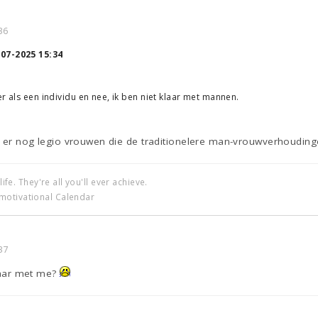
36
-07-2025 15:34
er als een individu en nee, ik ben niet klaar met mannen.
jn er nog legio vrouwen die de traditionelere man-vrouwverhoudin
life. They're all you'll ever achieve.
motivational Calendar
37
klaar met me?