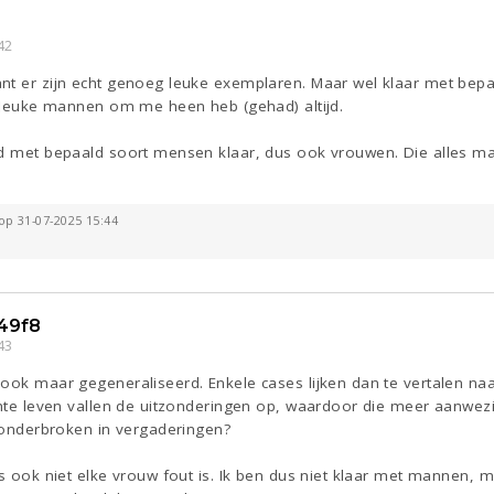
42
nt er zijn echt genoeg leuke exemplaren. Maar wel klaar met bepa
l leuke mannen om me heen heb (gehad) altijd.
id met bepaald soort mensen klaar, dus ook vrouwen. Die alles 
 op 31-07-2025 15:44
49f8
43
 ook maar gegeneraliseerd. Enkele cases lijken dan te vertalen n
chte leven vallen de uitzonderingen op, waardoor die meer aanwezig
t onderbroken in vergaderingen?
ls ook niet elke vrouw fout is. Ik ben dus niet klaar met mannen