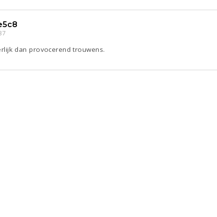
e5c8
37
derlijk dan provocerend trouwens.