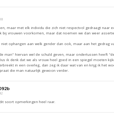
38
en, maar met elk individu die zich niet respectvol gedraagt naar 
aak bij vrouwen voorkomen, maar dat noemen we dan weer assertief
t niet ophangen aan welk gender dan ook, maar aan het gedrag va
de man" hiervan wel de schuld geven, maar ondertussen heeft "d
us ik denk dat we als vrouw heel goed in een spiegel moeten kijke
breekt in een overleg, dan zeg ik daar wat van en krijg ik het wo
praat die man natuurlijk gewoon verder.
092b
42
d dit soort opmerkingen heel raar.