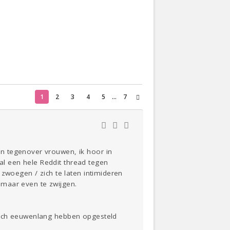
Actueel
Oekraïne
Thuis
Klussen
1
2
3
4
5
...
7
Lezen
n tegenover vrouwen, ik hoor in
l een hele Reddit thread tegen
 zwoegen / zich te laten intimideren
 maar even te zwijgen.
zich eeuwenlang hebben opgesteld