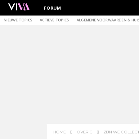
FORUM
NIEUWE TOPICS
ACTIEVE TOPICS
ALGEMENE VOORWAARDEN & HUI
HOME
OVERIG
ZIJN WE COLLECT