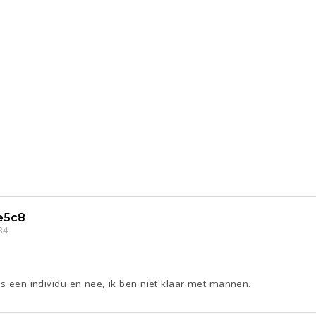
e5c8
34
ls een individu en nee, ik ben niet klaar met mannen.