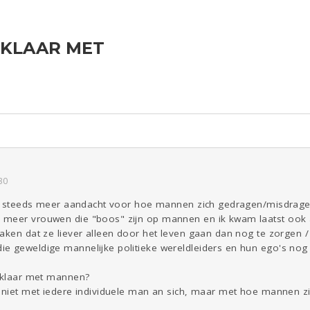
 KLAAR MET
ld & Recht
Reizen
Seks
Gezondheid
Coronavirus
COVID-19
Overig
Kinderen
Digi
Eten
Mode &
Zwanger
Psyche
Beauty
Viva zoekt
Aangeboden
Gevraagd
Horen
Doen
Zien
30
ijk steeds meer aandacht voor hoe mannen zich gedragen/misdrage
meer vrouwen die "boos" zijn op mannen en ik kwam laatst ook a
aken dat ze liever alleen door het leven gaan dan nog te zorgen /
e geweldige mannelijke politieke wereldleiders en hun ego's nog
f klaar met mannen?
d niet met iedere individuele man an sich, maar met hoe mannen 