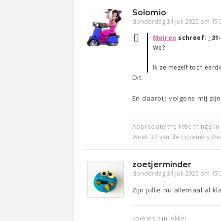
Solomio
donderdag 31 juli 2025 om 15:
Moiren
schreef:
↑
31
We?
Ik ze mezelf toch eerd
Dit.
En daarbij: volgens mij zi
Appreciate the little things in 
Week 32 van de Extremely De
zoetjerminder
donderdag 31 juli 2025 om 15:
Zijn jullie nu allemaal al 
koekies zijn lekker