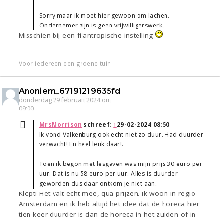
Sorry maar ik moet hier gewoon om lachen.
Ondernemer zijn is geen vrijwilligerswerk.
Misschien bij een filantropische instelling
Voor iedereen een groene tuin
Anoniem_67191219635fd
donderdag 29 februari 2024 om
09:00
MrsMorrison
schreef:
↑
29-02-2024 08:50
Ik vond Valkenburg ook echt niet zo duur. Had duurder
verwacht! En heel leuk daar!.
Toen ik begon met lesgeven was mijn prijs 30 euro per
uur. Dat is nu 58 euro per uur. Alles is duurder
geworden dus daar ontkom je niet aan.
Klopt! Het valt echt mee, qua prijzen. Ik woon in regio
Amsterdam en ik heb altijd het idee dat de horeca hier
tien keer duurder is dan de horeca in het zuiden of in