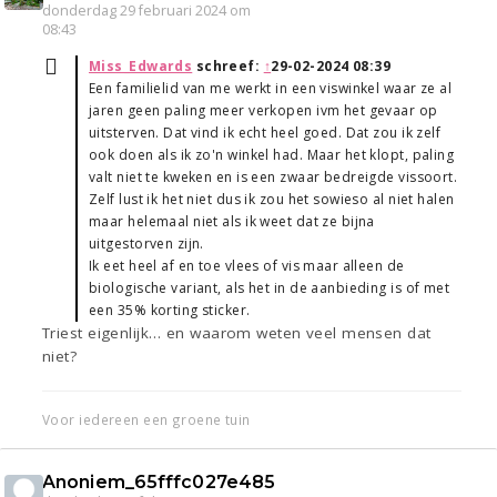
donderdag 29 februari 2024 om
08:43
Miss_Edwards
schreef:
↑
29-02-2024 08:39
Een familielid van me werkt in een viswinkel waar ze al
jaren geen paling meer verkopen ivm het gevaar op
uitsterven. Dat vind ik echt heel goed. Dat zou ik zelf
ook doen als ik zo'n winkel had. Maar het klopt, paling
valt niet te kweken en is een zwaar bedreigde vissoort.
Zelf lust ik het niet dus ik zou het sowieso al niet halen
maar helemaal niet als ik weet dat ze bijna
uitgestorven zijn.
Ik eet heel af en toe vlees of vis maar alleen de
biologische variant, als het in de aanbieding is of met
een 35% korting sticker.
Triest eigenlijk… en waarom weten veel mensen dat
niet?
Voor iedereen een groene tuin
Anoniem_65fffc027e485