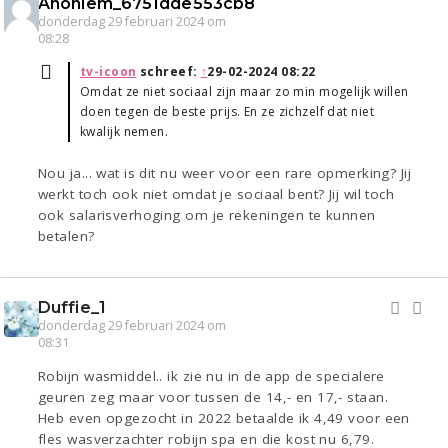
Anoniem_6751dde553cb8
donderdag 29 februari 2024 om
08:28
tv-icoon
schreef:
↑
29-02-2024 08:22
Omdat ze niet sociaal zijn maar zo min mogelijk willen
doen tegen de beste prijs. En ze zichzelf dat niet
kwalijk nemen.
Nou ja... wat is dit nu weer voor een rare opmerking? Jij
werkt toch ook niet omdat je sociaal bent? Jij wil toch
ook salarisverhoging om je rekeningen te kunnen
betalen?
Duffie_1
donderdag 29 februari 2024 om
08:31
Robijn wasmiddel.. ik zie nu in de app de specialere
geuren zeg maar voor tussen de 14,- en 17,- staan.
Heb even opgezocht in 2022 betaalde ik 4,49 voor een
fles wasverzachter robijn spa en die kost nu 6,79.