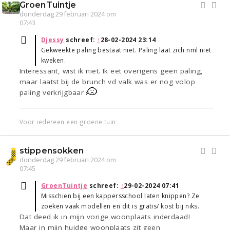
GroenTuintje
donderdag 29 februari 2024 om
07:43
Djessy
schreef:
↑
28-02-2024 23:14
Gekweekte paling bestaat niet. Paling laat zich nml niet
kweken.
Interessant, wist ik niet. Ik eet overigens geen paling,
maar laatst bij de brunch vd valk was er nog volop
paling verkrijgbaar
Voor iedereen een groene tuin
stippensokken
donderdag 29 februari 2024 om
07:45
GroenTuintje
schreef:
↑
29-02-2024 07:41
Misschien bij een kappersschool laten knippen? Ze
zoeken vaak modellen en dit is gratis/ kost bij niks.
Dat deed ik in mijn vorige woonplaats inderdaad!
Maar in mijn huidge woonplaats zit geen