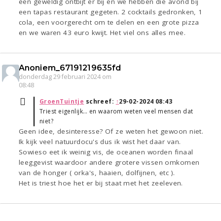
een geweldig ontbijt er bij en we hebben die avond bij
een tapas restaurant gegeten. 2 cocktails gedronken, 1
cola, een voorgerecht om te delen en een grote pizza
en we waren 43 euro kwijt. Het viel ons alles mee.
Anoniem_67191219635fd
donderdag 29 februari 2024 om
08:48
GroenTuintje
schreef:
↑
29-02-2024 08:43
Triest eigenlijk… en waarom weten veel mensen dat
niet?
Geen idee, desinteresse? Of ze weten het gewoon niet.
Ik kijk veel natuurdocu's dus ik wist het daar van.
Sowieso eet ik weinig vis, de oceanen worden finaal
leeggevist waardoor andere grotere vissen omkomen
van de honger ( orka's, haaien, dolfijnen, etc ).
Het is triest hoe het er bij staat met het zeeleven.