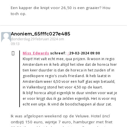
Een kapper die knipt voor 26,50 is een graaier? Hou
toch op.
Anoniem_65fffc027e485
donderdag 29 februari 2024 om
09:13
Miss_Edwards
schreef:
↑
29-02-2024 09:00
Klopt! Het valt echt mee, qua prijzen. Ik woon in regio
Amsterdam en ik heb altijd het idee dat de horeca hier
tien keer duurder is dan de horeca in het zuiden of in
goedkopere regio's zoals Friesland. Ik heb laatst in
Amsterdam weer 6,50 voor een half glas wijn betaald,
in Valkenburg stond het voor 4,50 op de kaart.
Ik blijf horeca altijd eigenlijk te duur vinden voor wat je
er voor krijgt dus ik ga zelden eigenlijk. Het is voor mij
echt een uitje. Ik vind de boodschappen al duur zat.
Ik was afgelopen weekend op de Veluwe. Hotel (incl
ontbijt) 150 euro, wijntje 7 euro, hamburger met friet