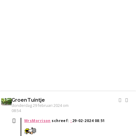
GroenTuintje
donderdag 29 februari 2024 om
08:54
MrsMorrison
schreef:
↑
29-02-2024 08:51