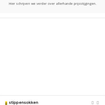
Sport
Contact
Viva zoekt
Aangeboden
Hier schrijven we verder over allerhande prijsstijgingen.
Gevraagd
Horen
Doen
Zien
Lezen
stippensokken