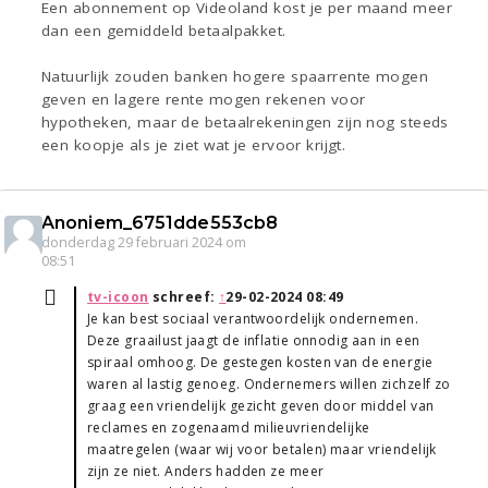
Een abonnement op Videoland kost je per maand meer
dan een gemiddeld betaalpakket.
Natuurlijk zouden banken hogere spaarrente mogen
geven en lagere rente mogen rekenen voor
hypotheken, maar de betaalrekeningen zijn nog steeds
een koopje als je ziet wat je ervoor krijgt.
Anoniem_6751dde553cb8
donderdag 29 februari 2024 om
08:51
tv-icoon
schreef:
↑
29-02-2024 08:49
Je kan best sociaal verantwoordelijk ondernemen.
Deze graailust jaagt de inflatie onnodig aan in een
spiraal omhoog. De gestegen kosten van de energie
waren al lastig genoeg. Ondernemers willen zichzelf zo
graag een vriendelijk gezicht geven door middel van
reclames en zogenaamd milieuvriendelijke
maatregelen (waar wij voor betalen) maar vriendelijk
zijn ze niet. Anders hadden ze meer