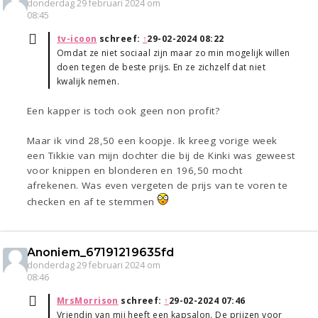
donderdag 29 februari 2024 om
08:45
tv-icoon
schreef:
↑
29-02-2024 08:22
Omdat ze niet sociaal zijn maar zo min mogelijk willen
doen tegen de beste prijs. En ze zichzelf dat niet
kwalijk nemen.
Een kapper is toch ook geen non profit?
Maar ik vind 28,50 een koopje. Ik kreeg vorige week
een Tikkie van mijn dochter die bij de Kinki was geweest
voor knippen en blonderen en 196,50 mocht
afrekenen. Was even vergeten de prijs van te voren te
checken en af te stemmen
Anoniem_67191219635fd
donderdag 29 februari 2024 om
08:46
MrsMorrison
schreef:
↑
29-02-2024 07:46
Vriendin van mij heeft een kapsalon. De prijzen voor