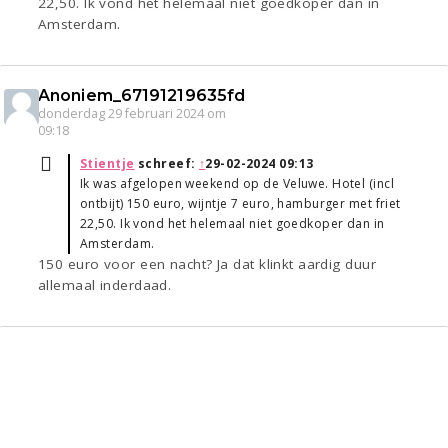
22,50. Ik vond het helemaal niet goedkoper dan in
Amsterdam.
Anoniem_67191219635fd
donderdag 29 februari 2024 om
09:18
Stientje
schreef:
↑
29-02-2024 09:13
Ik was afgelopen weekend op de Veluwe. Hotel (incl
ontbijt) 150 euro, wijntje 7 euro, hamburger met friet
22,50. Ik vond het helemaal niet goedkoper dan in
Amsterdam.
150 euro voor een nacht? Ja dat klinkt aardig duur
allemaal inderdaad.