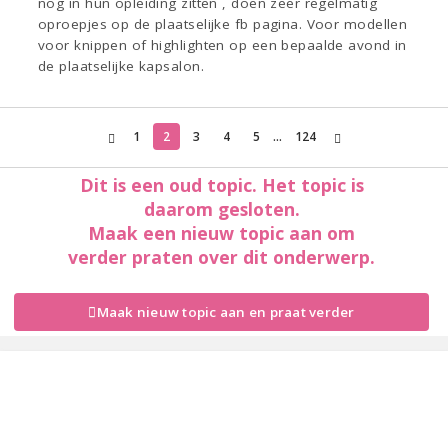
nog in hun opleiding zitten , doen zeer regelmatig
oproepjes op de plaatselijke fb pagina. Voor modellen
voor knippen of highlighten op een bepaalde avond in
de plaatselijke kapsalon.
1
2
3
4
5
...
124
Dit is een oud topic. Het topic is
daarom gesloten.
Maak een nieuw topic aan om
verder praten over dit onderwerp.
Maak nieuw topic aan en praat verder