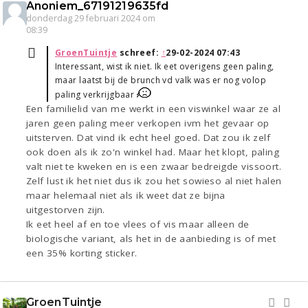
Anoniem_67191219635fd
donderdag 29 februari 2024 om
08:39
GroenTuintje
schreef:
↑
29-02-2024 07:43
Interessant, wist ik niet. Ik eet overigens geen paling,
maar laatst bij de brunch vd valk was er nog volop
paling verkrijgbaar
Een familielid van me werkt in een viswinkel waar ze al
jaren geen paling meer verkopen ivm het gevaar op
uitsterven. Dat vind ik echt heel goed. Dat zou ik zelf
ook doen als ik zo'n winkel had. Maar het klopt, paling
valt niet te kweken en is een zwaar bedreigde vissoort.
Zelf lust ik het niet dus ik zou het sowieso al niet halen
maar helemaal niet als ik weet dat ze bijna
uitgestorven zijn.
Ik eet heel af en toe vlees of vis maar alleen de
biologische variant, als het in de aanbieding is of met
een 35% korting sticker.
GroenTuintje