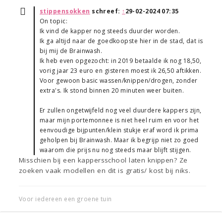
stippensokken
schreef:
↑
29-02-2024 07:35
On topic:
Ik vind de kapper nog steeds duurder worden.
Ik ga altijd naar de goedkoopste hier in de stad, dat is
bij mij de Brainwash.
Ik heb even opgezocht: in 2019 betaalde ik nog 18,50,
vorig jaar 23 euro en gisteren moest ik 26,50 aftikken.
Voor gewoon basic wassen/knippen/drogen, zonder
extra's. Ik stond binnen 20 minuten weer buiten.
Er zullen ongetwijfeld nog veel duurdere kappers zijn,
maar mijn portemonnee is niet heel ruim en voor het
eenvoudige bijpunten/klein stukje eraf word ik prima
geholpen bij Brainwash. Maar ik begrijp niet zo goed
waarom die prijs nu nog steeds maar blijft stijgen.
Misschien bij een kappersschool laten knippen? Ze
zoeken vaak modellen en dit is gratis/ kost bij niks.
Voor iedereen een groene tuin