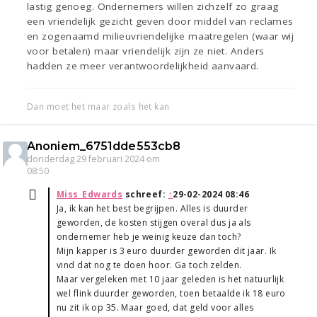
lastig genoeg. Ondernemers willen zichzelf zo graag
een vriendelijk gezicht geven door middel van reclames
en zogenaamd milieuvriendelijke maatregelen (waar wij
voor betalen) maar vriendelijk zijn ze niet. Anders
hadden ze meer verantwoordelijkheid aanvaard.
Dan moet het maar zoals het kan
Anoniem_6751dde553cb8
donderdag 29 februari 2024 om
08:50
Miss_Edwards
schreef:
↑
29-02-2024 08:46
Ja, ik kan het best begrijpen. Alles is duurder
geworden, de kosten stijgen overal dus ja als
ondernemer heb je weinig keuze dan toch?
Mijn kapper is 3 euro duurder geworden dit jaar. Ik
vind dat nog te doen hoor. Ga toch zelden.
Maar vergeleken met 10 jaar geleden is het natuurlijk
wel flink duurder geworden, toen betaalde ik 18 euro
nu zit ik op 35. Maar goed, dat geld voor alles