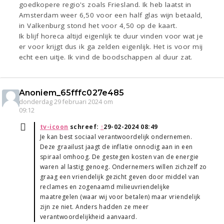
goedkopere regio's zoals Friesland. Ik heb laatst in
Amsterdam weer 6,50 voor een half glas wijn betaald,
in Valkenburg stond het voor 4,50 op de kaart.
Ik blijf horeca altijd eigenlijk te duur vinden voor wat je
er voor krijgt dus ik ga zelden eigenlijk. Het is voor mij
echt een uitje. Ik vind de boodschappen al duur zat.
Anoniem_65fffc027e485
donderdag 29 februari 2024 om
09:12
tv-icoon
schreef:
↑
29-02-2024 08:49
Je kan best sociaal verantwoordelijk ondernemen.
Deze graailust jaagt de inflatie onnodig aan in een
spiraal omhoog. De gestegen kosten van de energie
waren al lastig genoeg. Ondernemers willen zichzelf zo
graag een vriendelijk gezicht geven door middel van
reclames en zogenaamd milieuvriendelijke
maatregelen (waar wij voor betalen) maar vriendelijk
zijn ze niet. Anders hadden ze meer
verantwoordelijkheid aanvaard.