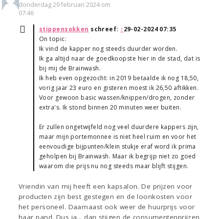
donderdag 29 februari 2024 om
07:46
stippensokken
schreef:
↑
29-02-2024 07:35
On topic:
Ik vind de kapper nog steeds duurder worden.
Ik ga altijd naar de goedkoopste hier in de stad, dat is
bij mij de Brainwash.
Ik heb even opgezocht: in 2019 betaalde ik nog 18,50,
vorig jaar 23 euro en gisteren moest ik 26,50 aftikken.
Voor gewoon basic wassen/knippen/drogen, zonder
extra's. Ik stond binnen 20 minuten weer buiten.
Er zullen ongetwijfeld nog veel duurdere kappers zijn,
maar mijn portemonnee is niet heel ruim en voor het
eenvoudige bijpunten/klein stukje eraf word ik prima
geholpen bij Brainwash. Maar ik begrijp niet zo goed
waarom die prijs nu nog steeds maar blijft stijgen.
Vriendin van mij heeft een kapsalon. De prijzen voor
producten zijn best gestegen en de loonkosten voor
het personeel. Daarnaast ook weer de huurprijs voor
haar pand. Dus ja... dan stijgen de consumentenprijzen